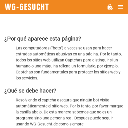
M
WG-
GESUCHT.DE
Por
¿Por qué aparece esta página?
favor,
Las computadoras ("bots") a veces se usan para hacer
confirme
entradas automáticas abusivas en una página. Por lo tanto,
que
todos los sitios web utilizan Captchas para distinguir si un
es
humano o una máquina rellena un formulario, por ejemplo.
Captchas son fundamentales para proteger los sitios web y
humano
los servicios.
¿Qué se debe hacer?
Resolviendo el captcha asegura que ningún bot visita
automáticamente el sitio web. Por lo tanto, por favor marque
la casilla abajo. De esta manera sabemos que no es un
programa sino una persona real. Despues puede seguir
usando WG-Gesucht.de como siempre.