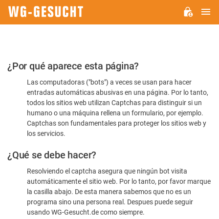
M
WG-
GESUCHT.DE
Por
¿Por qué aparece esta página?
favor,
Las computadoras ("bots") a veces se usan para hacer
confirme
entradas automáticas abusivas en una página. Por lo tanto,
que
todos los sitios web utilizan Captchas para distinguir si un
es
humano o una máquina rellena un formulario, por ejemplo.
Captchas son fundamentales para proteger los sitios web y
humano
los servicios.
¿Qué se debe hacer?
Resolviendo el captcha asegura que ningún bot visita
automáticamente el sitio web. Por lo tanto, por favor marque
la casilla abajo. De esta manera sabemos que no es un
programa sino una persona real. Despues puede seguir
usando WG-Gesucht.de como siempre.