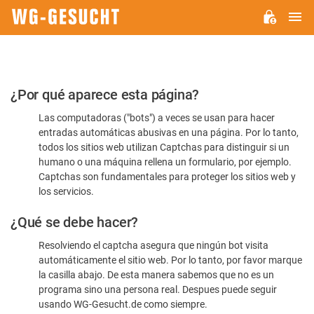
M
WG-
GESUCHT.DE
Por
¿Por qué aparece esta página?
favor,
Las computadoras ("bots") a veces se usan para hacer
confirme
entradas automáticas abusivas en una página. Por lo tanto,
que
todos los sitios web utilizan Captchas para distinguir si un
es
humano o una máquina rellena un formulario, por ejemplo.
Captchas son fundamentales para proteger los sitios web y
humano
los servicios.
¿Qué se debe hacer?
Resolviendo el captcha asegura que ningún bot visita
automáticamente el sitio web. Por lo tanto, por favor marque
la casilla abajo. De esta manera sabemos que no es un
programa sino una persona real. Despues puede seguir
usando WG-Gesucht.de como siempre.