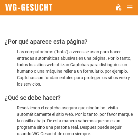
M
WG-
GESUCHT.DE
Por
¿Por qué aparece esta página?
favor,
Las computadoras ("bots") a veces se usan para hacer
confirme
entradas automáticas abusivas en una página. Por lo tanto,
que
todos los sitios web utilizan Captchas para distinguir si un
es
humano o una máquina rellena un formulario, por ejemplo.
Captchas son fundamentales para proteger los sitios web y
humano
los servicios.
¿Qué se debe hacer?
Resolviendo el captcha asegura que ningún bot visita
automáticamente el sitio web. Por lo tanto, por favor marque
la casilla abajo. De esta manera sabemos que no es un
programa sino una persona real. Despues puede seguir
usando WG-Gesucht.de como siempre.