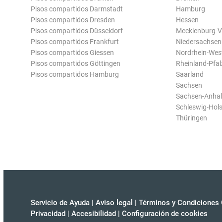
Pisos compartidos Darmstadt
Hamburg
Pisos compartidos Dresden
Hessen
Pisos compartidos Düsseldorf
Mecklenburg-
Pisos compartidos Frankfurt
Niedersachsen
Pisos compartidos Giessen
Nordrhein-Wes
Pisos compartidos Göttingen
Rheinland-Pfal
Pisos compartidos Hamburg
Saarland
Sachsen
Sachsen-Anhal
Schleswig-Hols
Thüringen
Servicio de Ayuda
|
Aviso legal
|
Términos y Condiciones 
Privacidad
|
Accesibilidad
|
Configuración de cookies