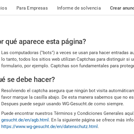
cios
Para Empresas
Informe de solvencia
Crear anun
r
r qué aparece esta página?
or,
Las computadoras ("bots") a veces se usan para hacer entradas a
nfirme
lo tanto, todos los sitios web utilizan Captchas para distinguir s
formulario, por ejemplo. Captchas son fundamentales para proteger
e
é se debe hacer?
mano
Resolviendo el captcha asegura que ningún bot visita automáticame
favor marque la casilla abajo. De esta manera sabemos que no es
Despues puede seguir usando WG-Gesucht.de como siempre.
Puede encontrar nuestros Términos y Condiciones Generales aquí
gesucht.de/en/agb.html
. En la siguiente página se ofrece más inf
https://www.wg-gesucht.de/en/datenschutz.html
.