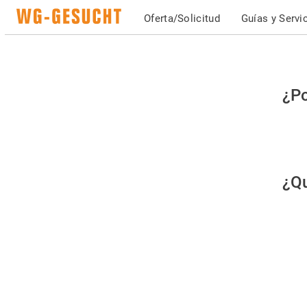
Oferta/Solicitud
Guías y Servi
Po
¿Po
fav
co
qu
¿Qu
es
hu