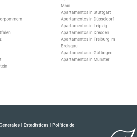
Main
Apartamentos in Stuttgart
Vorpommern
Apartamentos in Düsseldorf
Apartamentos in Leipzig
tfalen
Apartamentos in Dresden
z
Apartamentos in Freiburg im
Breisgau
Apartamentos in Göttingen
t
Apartamentos in Münster
tein
Generales
|
Estadísticas
|
Política de