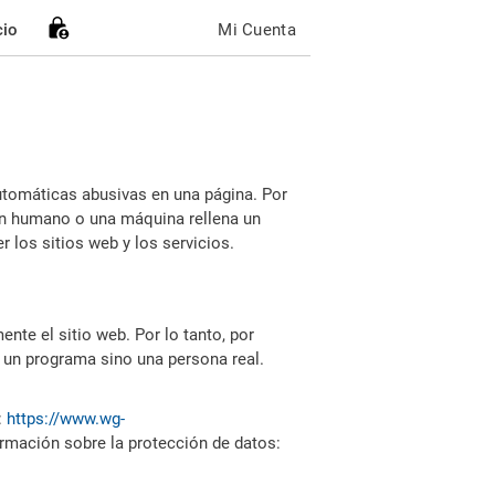
cio
Mi Cuenta
utomáticas abusivas en una página. Por
i un humano o una máquina rellena un
 los sitios web y los servicios.
nte el sitio web. Por lo tanto, por
 un programa sino una persona real.
:
https://www.wg-
ormación sobre la protección de datos: