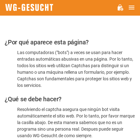
M
WG-
GESUCHT.DE
Por
¿Por qué aparece esta página?
favor,
Las computadoras ("bots") a veces se usan para hacer
confirme
entradas automáticas abusivas en una página. Por lo tanto,
que
todos los sitios web utilizan Captchas para distinguir si un
es
humano o una máquina rellena un formulario, por ejemplo.
Captchas son fundamentales para proteger los sitios web y
humano
los servicios.
¿Qué se debe hacer?
Resolviendo el captcha asegura que ningún bot visita
automáticamente el sitio web. Por lo tanto, por favor marque
la casilla abajo. De esta manera sabemos que no es un
programa sino una persona real. Despues puede seguir
usando WG-Gesucht.de como siempre.