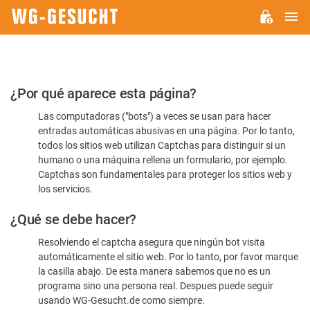
M
WG-
GESUCHT.DE
Por
¿Por qué aparece esta página?
favor,
Las computadoras ("bots") a veces se usan para hacer
confirme
entradas automáticas abusivas en una página. Por lo tanto,
que
todos los sitios web utilizan Captchas para distinguir si un
es
humano o una máquina rellena un formulario, por ejemplo.
Captchas son fundamentales para proteger los sitios web y
humano
los servicios.
¿Qué se debe hacer?
Resolviendo el captcha asegura que ningún bot visita
automáticamente el sitio web. Por lo tanto, por favor marque
la casilla abajo. De esta manera sabemos que no es un
programa sino una persona real. Despues puede seguir
usando WG-Gesucht.de como siempre.