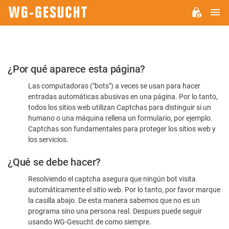
M
WG-
GESUCHT.DE
Por
¿Por qué aparece esta página?
favor,
Las computadoras ("bots") a veces se usan para hacer
confirme
entradas automáticas abusivas en una página. Por lo tanto,
que
todos los sitios web utilizan Captchas para distinguir si un
es
humano o una máquina rellena un formulario, por ejemplo.
Captchas son fundamentales para proteger los sitios web y
humano
los servicios.
¿Qué se debe hacer?
Resolviendo el captcha asegura que ningún bot visita
automáticamente el sitio web. Por lo tanto, por favor marque
la casilla abajo. De esta manera sabemos que no es un
programa sino una persona real. Despues puede seguir
usando WG-Gesucht.de como siempre.