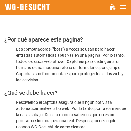
M
WG-
GESUCHT.DE
Por
¿Por qué aparece esta página?
favor,
Las computadoras ("bots") a veces se usan para hacer
confirme
entradas automáticas abusivas en una página. Por lo tanto,
que
todos los sitios web utilizan Captchas para distinguir si un
es
humano o una máquina rellena un formulario, por ejemplo.
Captchas son fundamentales para proteger los sitios web y
humano
los servicios.
¿Qué se debe hacer?
Resolviendo el captcha asegura que ningún bot visita
automáticamente el sitio web. Por lo tanto, por favor marque
la casilla abajo. De esta manera sabemos que no es un
programa sino una persona real. Despues puede seguir
usando WG-Gesucht.de como siempre.