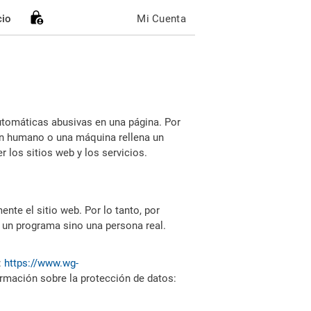
cio
Mi Cuenta
utomáticas abusivas en una página. Por
i un humano o una máquina rellena un
 los sitios web y los servicios.
nte el sitio web. Por lo tanto, por
 un programa sino una persona real.
:
https://www.wg-
ormación sobre la protección de datos: