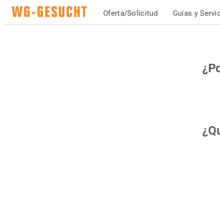
Oferta/Solicitud
Guías y Servi
Po
¿Po
fav
co
qu
¿Qu
es
hu