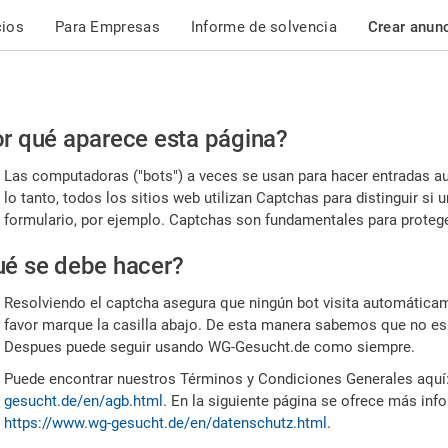
cios
Para Empresas
Informe de solvencia
Crear anun
r
r qué aparece esta página?
or,
Las computadoras ("bots") a veces se usan para hacer entradas a
nfirme
lo tanto, todos los sitios web utilizan Captchas para distinguir s
formulario, por ejemplo. Captchas son fundamentales para proteger
e
é se debe hacer?
mano
Resolviendo el captcha asegura que ningún bot visita automáticame
favor marque la casilla abajo. De esta manera sabemos que no es
Despues puede seguir usando WG-Gesucht.de como siempre.
Puede encontrar nuestros Términos y Condiciones Generales aquí
gesucht.de/en/agb.html
. En la siguiente página se ofrece más inf
https://www.wg-gesucht.de/en/datenschutz.html
.