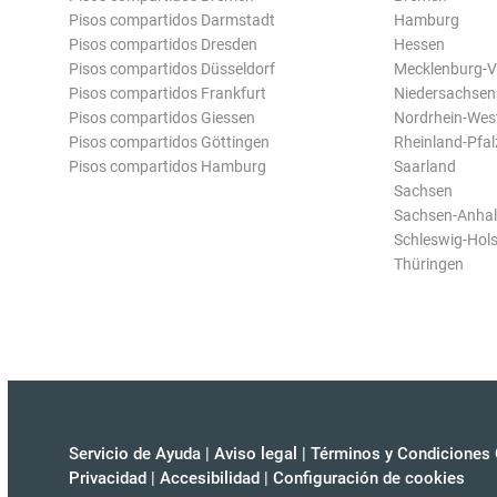
Pisos compartidos Darmstadt
Hamburg
Pisos compartidos Dresden
Hessen
Pisos compartidos Düsseldorf
Mecklenburg-
Pisos compartidos Frankfurt
Niedersachsen
Pisos compartidos Giessen
Nordrhein-Wes
Pisos compartidos Göttingen
Rheinland-Pfal
Pisos compartidos Hamburg
Saarland
Sachsen
Sachsen-Anhal
Schleswig-Hols
Thüringen
Servicio de Ayuda
|
Aviso legal
|
Términos y Condiciones 
Privacidad
|
Accesibilidad
|
Configuración de cookies