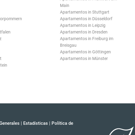
Main
Apartamentos in Stuttgart
Vorpommern
Apartamentos in Düsseldorf
Apartamentos in Leipzig
tfalen
Apartamentos in Dresden
z
Apartamentos in Freiburg im
Breisgau
Apartamentos in Göttingen
t
Apartamentos in Münster
tein
Generales
|
Estadísticas
|
Política de