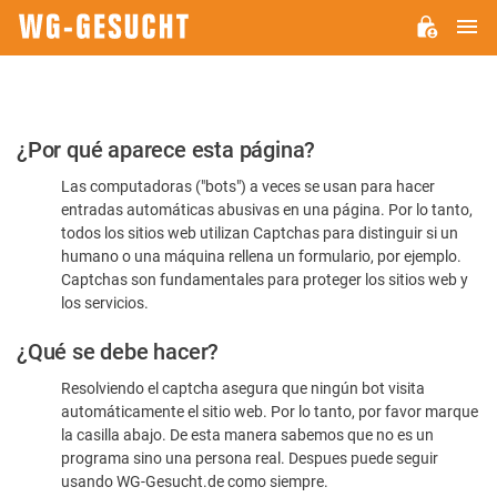
M
WG-
GESUCHT.DE
Por
¿Por qué aparece esta página?
favor,
Las computadoras ("bots") a veces se usan para hacer
confirme
entradas automáticas abusivas en una página. Por lo tanto,
que
todos los sitios web utilizan Captchas para distinguir si un
es
humano o una máquina rellena un formulario, por ejemplo.
Captchas son fundamentales para proteger los sitios web y
humano
los servicios.
¿Qué se debe hacer?
Resolviendo el captcha asegura que ningún bot visita
automáticamente el sitio web. Por lo tanto, por favor marque
la casilla abajo. De esta manera sabemos que no es un
programa sino una persona real. Despues puede seguir
usando WG-Gesucht.de como siempre.