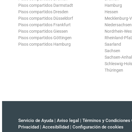
Pisos compartidos Darmstadt
Hamburg
Pisos compartidos Dresden
Hessen
Pisos compartidos Düsseldorf
Mecklenburg-
Pisos compartidos Frankfurt
Niedersachsen
Pisos compartidos Giessen
Nordrhein-Wes
Pisos compartidos Göttingen
Rheinland-Pfal
Pisos compartidos Hamburg
Saarland
Sachsen
Sachsen-Anhal
Schleswig-Hols
Thüringen
Servicio de Ayuda
|
Aviso legal
|
Términos y Condiciones 
Privacidad
|
Accesibilidad
|
Configuración de cookies