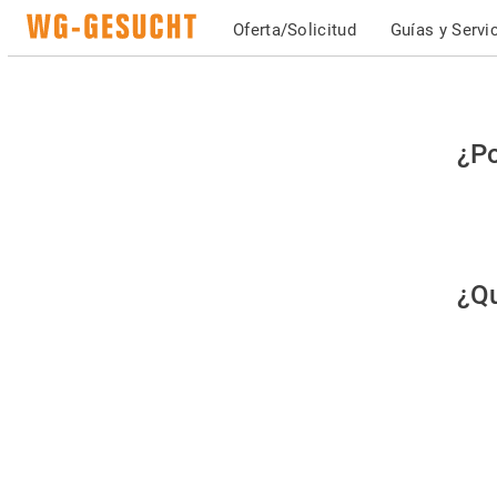
Oferta/Solicitud
Guías y Servi
Po
¿Po
fav
co
qu
¿Qu
es
hu