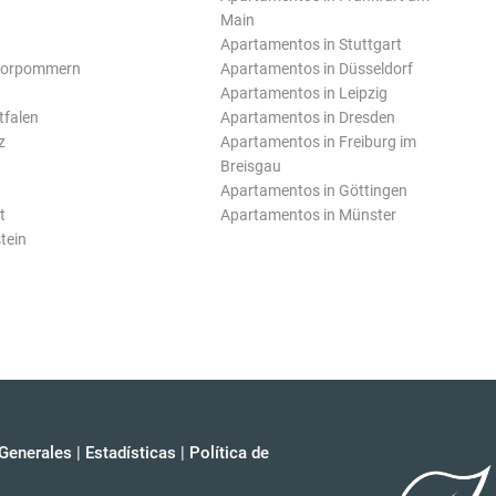
Main
Apartamentos in Stuttgart
Vorpommern
Apartamentos in Düsseldorf
Apartamentos in Leipzig
tfalen
Apartamentos in Dresden
z
Apartamentos in Freiburg im
Breisgau
Apartamentos in Göttingen
t
Apartamentos in Münster
tein
Generales
|
Estadísticas
|
Política de