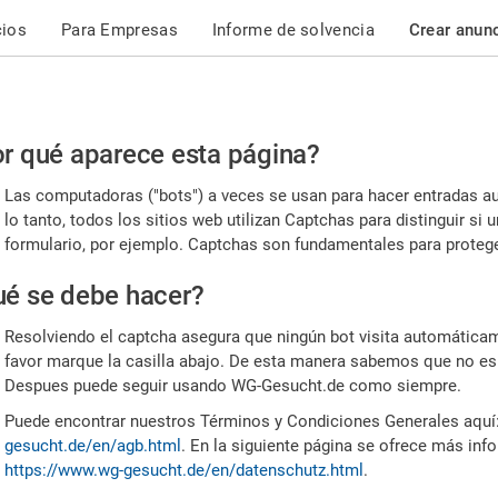
cios
Para Empresas
Informe de solvencia
Crear anun
r
r qué aparece esta página?
or,
Las computadoras ("bots") a veces se usan para hacer entradas a
nfirme
lo tanto, todos los sitios web utilizan Captchas para distinguir s
formulario, por ejemplo. Captchas son fundamentales para proteger
e
é se debe hacer?
mano
Resolviendo el captcha asegura que ningún bot visita automáticame
favor marque la casilla abajo. De esta manera sabemos que no es
Despues puede seguir usando WG-Gesucht.de como siempre.
Puede encontrar nuestros Términos y Condiciones Generales aquí
gesucht.de/en/agb.html
. En la siguiente página se ofrece más inf
https://www.wg-gesucht.de/en/datenschutz.html
.