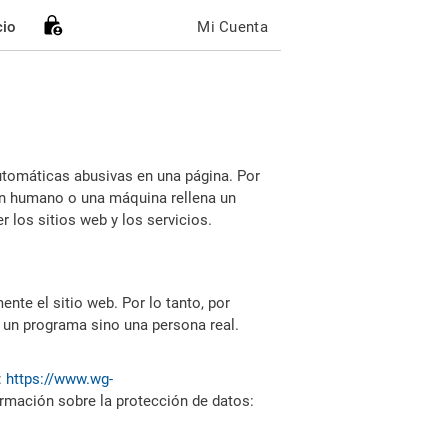
cio
Mi Cuenta
utomáticas abusivas en una página. Por
i un humano o una máquina rellena un
 los sitios web y los servicios.
nte el sitio web. Por lo tanto, por
 un programa sino una persona real.
:
https://www.wg-
ormación sobre la protección de datos: