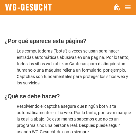
M
WG-
GESUCHT.DE
Por
¿Por qué aparece esta página?
favor,
Las computadoras ("bots") a veces se usan para hacer
confirme
entradas automáticas abusivas en una página. Por lo tanto,
que
todos los sitios web utilizan Captchas para distinguir si un
es
humano o una máquina rellena un formulario, por ejemplo.
Captchas son fundamentales para proteger los sitios web y
humano
los servicios.
¿Qué se debe hacer?
Resolviendo el captcha asegura que ningún bot visita
automáticamente el sitio web. Por lo tanto, por favor marque
la casilla abajo. De esta manera sabemos que no es un
programa sino una persona real. Despues puede seguir
usando WG-Gesucht.de como siempre.