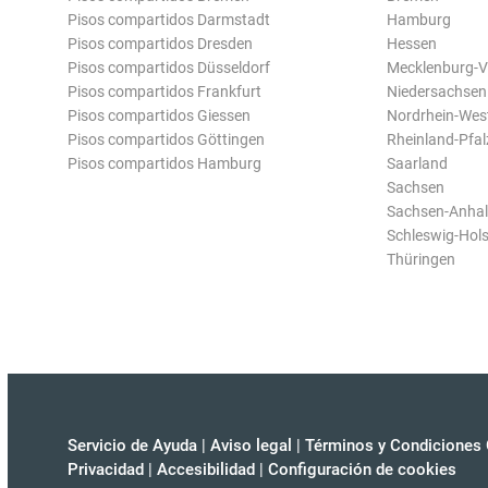
Pisos compartidos Darmstadt
Hamburg
Pisos compartidos Dresden
Hessen
Pisos compartidos Düsseldorf
Mecklenburg-
Pisos compartidos Frankfurt
Niedersachsen
Pisos compartidos Giessen
Nordrhein-Wes
Pisos compartidos Göttingen
Rheinland-Pfal
Pisos compartidos Hamburg
Saarland
Sachsen
Sachsen-Anhal
Schleswig-Hols
Thüringen
Servicio de Ayuda
|
Aviso legal
|
Términos y Condiciones 
Privacidad
|
Accesibilidad
|
Configuración de cookies