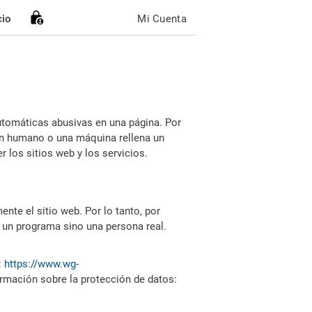
cio
Mi Cuenta
utomáticas abusivas en una página. Por
i un humano o una máquina rellena un
 los sitios web y los servicios.
nte el sitio web. Por lo tanto, por
 un programa sino una persona real.
:
https://www.wg-
ormación sobre la protección de datos: