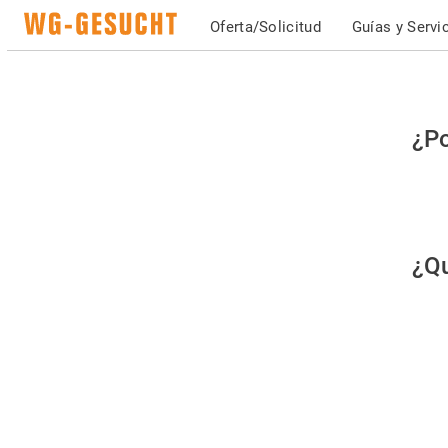
Oferta/Solicitud
Guías y Servi
Po
¿Po
fav
co
qu
¿Qu
es
hu