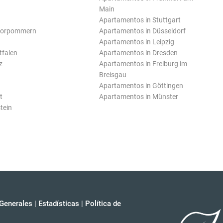
Main
Apartamentos in Stuttgart
Vorpommern
Apartamentos in Düsseldorf
Apartamentos in Leipzig
tfalen
Apartamentos in Dresden
z
Apartamentos in Freiburg im
Breisgau
Apartamentos in Göttingen
t
Apartamentos in Münster
tein
Generales
|
Estadísticas
|
Política de