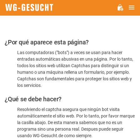
M
WG-
GESUCHT.DE
Por
¿Por qué aparece esta página?
favor,
Las computadoras ("bots") a veces se usan para hacer
confirme
entradas automáticas abusivas en una página. Por lo tanto,
que
todos los sitios web utilizan Captchas para distinguir si un
es
humano o una máquina rellena un formulario, por ejemplo.
Captchas son fundamentales para proteger los sitios web y
humano
los servicios.
¿Qué se debe hacer?
Resolviendo el captcha asegura que ningún bot visita
automáticamente el sitio web. Por lo tanto, por favor marque
la casilla abajo. De esta manera sabemos que no es un
programa sino una persona real. Despues puede seguir
usando WG-Gesucht.de como siempre.