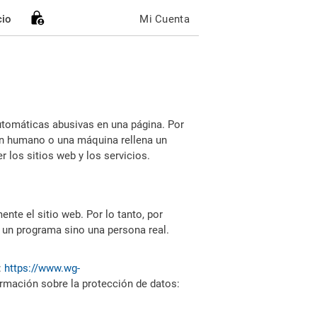
cio
Mi Cuenta
utomáticas abusivas en una página. Por
i un humano o una máquina rellena un
 los sitios web y los servicios.
nte el sitio web. Por lo tanto, por
 un programa sino una persona real.
:
https://www.wg-
ormación sobre la protección de datos: