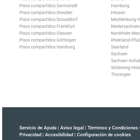
Pisos compartidos Darmstadt
Hamburg
Pisos compartidos Dresden
Hessen
Pisos compartidos Düsseldorf
Mecklenburg-
Pisos compartidos Frankfurt
Niedersachsen
Pisos compartidos Giessen
Nordrhein-Wes
Pisos compartidos Göttingen
Rheinland-Pfal
Pisos compartidos Hamburg
Saarland
Sachsen
Sachsen-Anhal
Schleswig-Hols
Thüringen
Servicio de Ayuda
|
Aviso legal
|
Términos y Condiciones 
Privacidad
|
Accesibilidad
|
Configuración de cookies