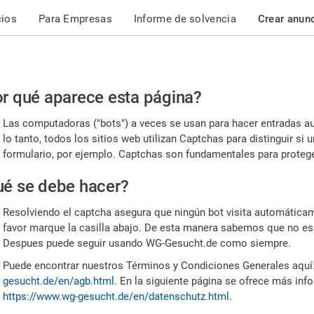
cios
Para Empresas
Informe de solvencia
Crear anun
r
r qué aparece esta página?
or,
Las computadoras ("bots") a veces se usan para hacer entradas a
nfirme
lo tanto, todos los sitios web utilizan Captchas para distinguir s
formulario, por ejemplo. Captchas son fundamentales para proteger
e
é se debe hacer?
mano
Resolviendo el captcha asegura que ningún bot visita automáticame
favor marque la casilla abajo. De esta manera sabemos que no es
Despues puede seguir usando WG-Gesucht.de como siempre.
Puede encontrar nuestros Términos y Condiciones Generales aquí
gesucht.de/en/agb.html
. En la siguiente página se ofrece más inf
https://www.wg-gesucht.de/en/datenschutz.html
.