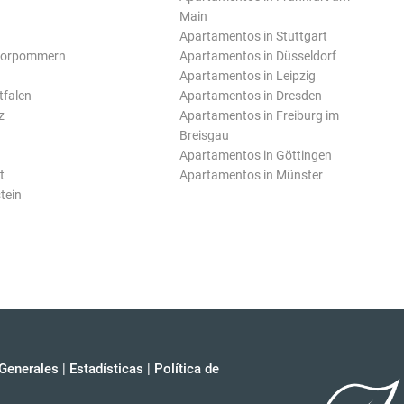
Main
Apartamentos in Stuttgart
Vorpommern
Apartamentos in Düsseldorf
Apartamentos in Leipzig
tfalen
Apartamentos in Dresden
z
Apartamentos in Freiburg im
Breisgau
Apartamentos in Göttingen
t
Apartamentos in Münster
tein
Generales
|
Estadísticas
|
Política de