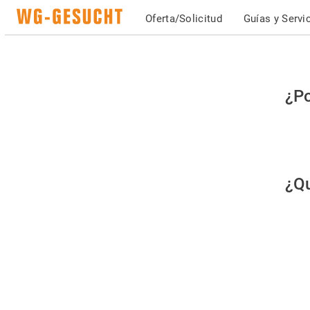
Oferta/Solicitud
Guías y Servi
Po
¿Po
fav
co
qu
¿Qu
es
hu