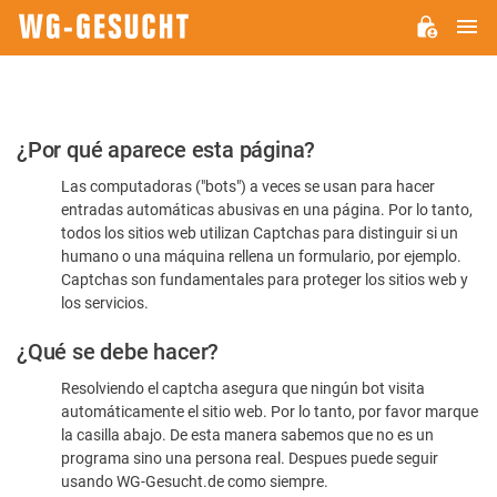
M
WG-
GESUCHT.DE
Por
¿Por qué aparece esta página?
favor,
Las computadoras ("bots") a veces se usan para hacer
confirme
entradas automáticas abusivas en una página. Por lo tanto,
que
todos los sitios web utilizan Captchas para distinguir si un
es
humano o una máquina rellena un formulario, por ejemplo.
Captchas son fundamentales para proteger los sitios web y
humano
los servicios.
¿Qué se debe hacer?
Resolviendo el captcha asegura que ningún bot visita
automáticamente el sitio web. Por lo tanto, por favor marque
la casilla abajo. De esta manera sabemos que no es un
programa sino una persona real. Despues puede seguir
usando WG-Gesucht.de como siempre.