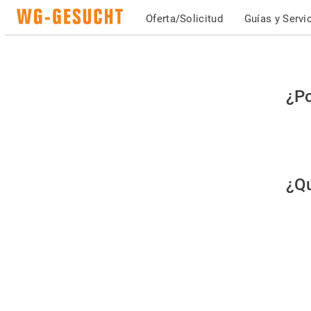
Oferta/Solicitud
Guías y Servi
Po
¿Po
fav
co
qu
¿Qu
es
hu