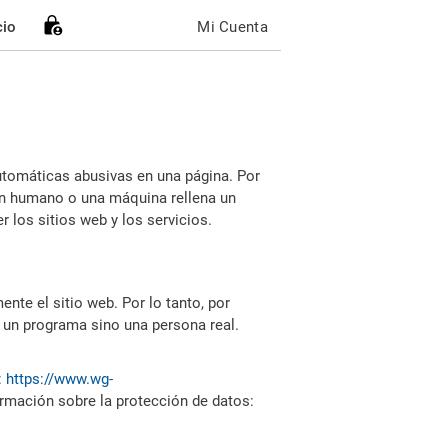
cio
Mi Cuenta
utomáticas abusivas en una página. Por
i un humano o una máquina rellena un
 los sitios web y los servicios.
nte el sitio web. Por lo tanto, por
 un programa sino una persona real.
:
https://www.wg-
ormación sobre la protección de datos: