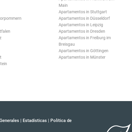
Main
Apartamentos in Stuttgart
Vorpommern
Apartamentos in Düsseldorf
Apartamentos in Leipzig
tfalen
Apartamentos in Dresden
z
Apartamentos in Freiburg im
Breisgau
Apartamentos in Göttingen
t
Apartamentos in Münster
tein
Generales
|
Estadísticas
|
Política de