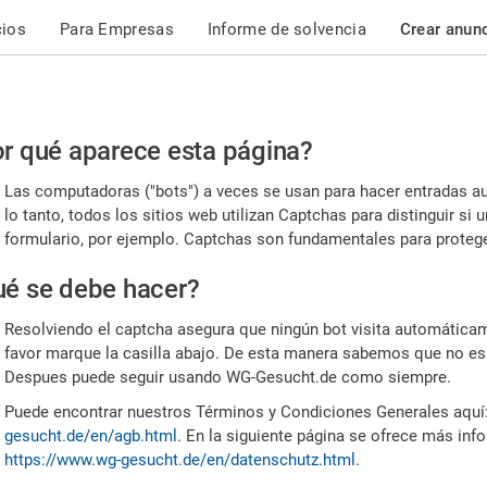
cios
Para Empresas
Informe de solvencia
Crear anun
r
r qué aparece esta página?
or,
Las computadoras ("bots") a veces se usan para hacer entradas a
nfirme
lo tanto, todos los sitios web utilizan Captchas para distinguir s
formulario, por ejemplo. Captchas son fundamentales para proteger
e
é se debe hacer?
mano
Resolviendo el captcha asegura que ningún bot visita automáticame
favor marque la casilla abajo. De esta manera sabemos que no es
Despues puede seguir usando WG-Gesucht.de como siempre.
Puede encontrar nuestros Términos y Condiciones Generales aquí
gesucht.de/en/agb.html
. En la siguiente página se ofrece más inf
https://www.wg-gesucht.de/en/datenschutz.html
.