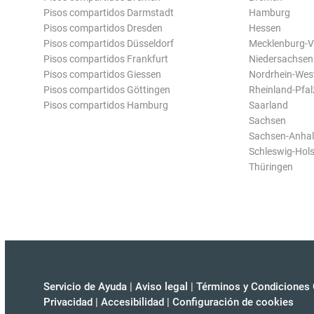
Pisos compartidos Darmstadt
Hamburg
Pisos compartidos Dresden
Hessen
Pisos compartidos Düsseldorf
Mecklenburg-
Pisos compartidos Frankfurt
Niedersachsen
Pisos compartidos Giessen
Nordrhein-Wes
Pisos compartidos Göttingen
Rheinland-Pfal
Pisos compartidos Hamburg
Saarland
Sachsen
Sachsen-Anhal
Schleswig-Hols
Thüringen
Servicio de Ayuda
|
Aviso legal
|
Términos y Condiciones 
Privacidad
|
Accesibilidad
|
Configuración de cookies