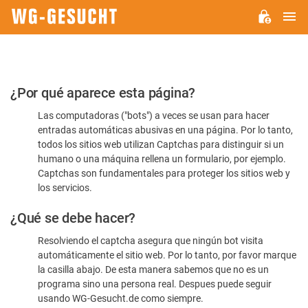
M
WG-
GESUCHT.DE
Por
¿Por qué aparece esta página?
favor,
Las computadoras ("bots") a veces se usan para hacer
confirme
entradas automáticas abusivas en una página. Por lo tanto,
que
todos los sitios web utilizan Captchas para distinguir si un
es
humano o una máquina rellena un formulario, por ejemplo.
Captchas son fundamentales para proteger los sitios web y
humano
los servicios.
¿Qué se debe hacer?
Resolviendo el captcha asegura que ningún bot visita
automáticamente el sitio web. Por lo tanto, por favor marque
la casilla abajo. De esta manera sabemos que no es un
programa sino una persona real. Despues puede seguir
usando WG-Gesucht.de como siempre.