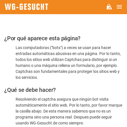
M
WG-
GESUCHT.DE
Por
¿Por qué aparece esta página?
favor,
Las computadoras ("bots") a veces se usan para hacer
confirme
entradas automáticas abusivas en una página. Por lo tanto,
que
todos los sitios web utilizan Captchas para distinguir si un
es
humano o una máquina rellena un formulario, por ejemplo.
Captchas son fundamentales para proteger los sitios web y
humano
los servicios.
¿Qué se debe hacer?
Resolviendo el captcha asegura que ningún bot visita
automáticamente el sitio web. Por lo tanto, por favor marque
la casilla abajo. De esta manera sabemos que no es un
programa sino una persona real. Despues puede seguir
usando WG-Gesucht.de como siempre.