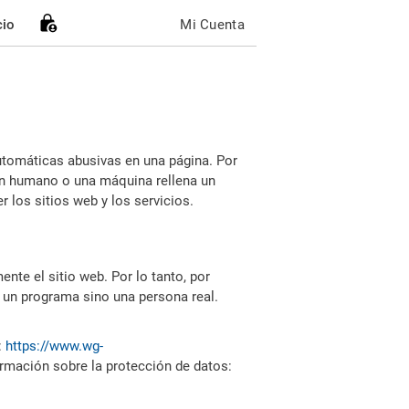
cio
Mi Cuenta
utomáticas abusivas en una página. Por
i un humano o una máquina rellena un
 los sitios web y los servicios.
nte el sitio web. Por lo tanto, por
 un programa sino una persona real.
:
https://www.wg-
ormación sobre la protección de datos: