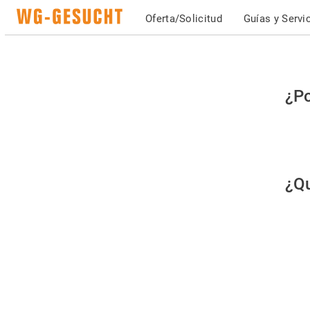
Oferta/Solicitud
Guías y Servi
Po
¿Po
fav
co
qu
¿Qu
es
hu