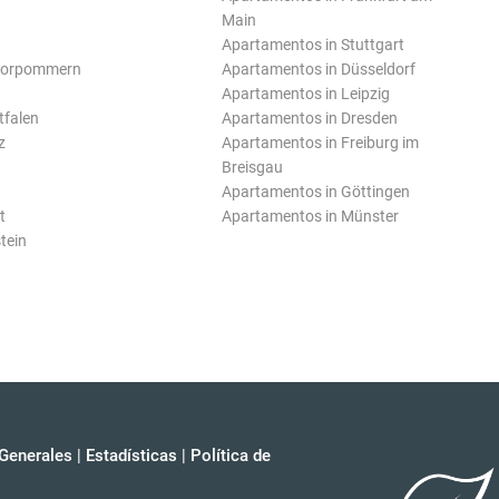
Main
Apartamentos in Stuttgart
Vorpommern
Apartamentos in Düsseldorf
Apartamentos in Leipzig
tfalen
Apartamentos in Dresden
z
Apartamentos in Freiburg im
Breisgau
Apartamentos in Göttingen
t
Apartamentos in Münster
tein
Generales
|
Estadísticas
|
Política de