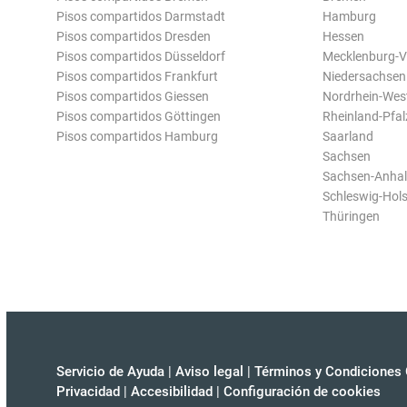
Pisos compartidos Darmstadt
Hamburg
Pisos compartidos Dresden
Hessen
Pisos compartidos Düsseldorf
Mecklenburg-
Pisos compartidos Frankfurt
Niedersachsen
Pisos compartidos Giessen
Nordrhein-Wes
Pisos compartidos Göttingen
Rheinland-Pfal
Pisos compartidos Hamburg
Saarland
Sachsen
Sachsen-Anhal
Schleswig-Hols
Thüringen
Servicio de Ayuda
|
Aviso legal
|
Términos y Condiciones 
Privacidad
|
Accesibilidad
|
Configuración de cookies