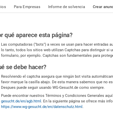
cios
Para Empresas
Informe de solvencia
Crear anun
r
r qué aparece esta página?
or,
Las computadoras ("bots") a veces se usan para hacer entradas a
nfirme
lo tanto, todos los sitios web utilizan Captchas para distinguir s
formulario, por ejemplo. Captchas son fundamentales para proteger
e
é se debe hacer?
mano
Resolviendo el captcha asegura que ningún bot visita automáticame
favor marque la casilla abajo. De esta manera sabemos que no es
Despues puede seguir usando WG-Gesucht.de como siempre.
Puede encontrar nuestros Términos y Condiciones Generales aquí
gesucht.de/en/agb.html
. En la siguiente página se ofrece más inf
https://www.wg-gesucht.de/en/datenschutz.html
.