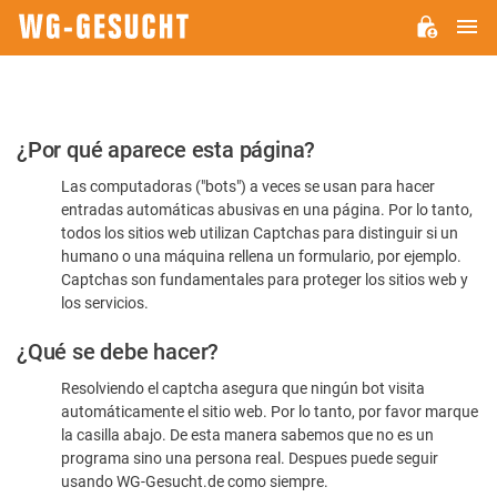
M
WG-
GESUCHT.DE
Por
¿Por qué aparece esta página?
favor,
Las computadoras ("bots") a veces se usan para hacer
confirme
entradas automáticas abusivas en una página. Por lo tanto,
que
todos los sitios web utilizan Captchas para distinguir si un
es
humano o una máquina rellena un formulario, por ejemplo.
Captchas son fundamentales para proteger los sitios web y
humano
los servicios.
¿Qué se debe hacer?
Resolviendo el captcha asegura que ningún bot visita
automáticamente el sitio web. Por lo tanto, por favor marque
la casilla abajo. De esta manera sabemos que no es un
programa sino una persona real. Despues puede seguir
usando WG-Gesucht.de como siempre.