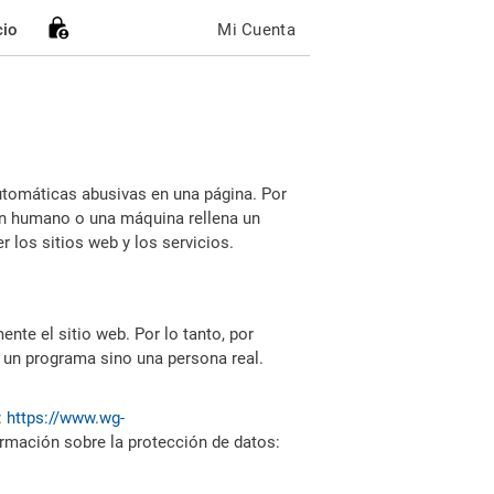
cio
Mi Cuenta
utomáticas abusivas en una página. Por
i un humano o una máquina rellena un
 los sitios web y los servicios.
nte el sitio web. Por lo tanto, por
 un programa sino una persona real.
:
https://www.wg-
ormación sobre la protección de datos: