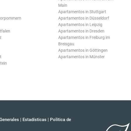
Main
Apartamentos in Stuttgart
Vorpommern
Apartamentos in Düsseldorf
Apartamentos in Leipzig
tfalen
Apartamentos in Dresden
z
Apartamentos in Freiburg im
Breisgau
Apartamentos in Göttingen
t
Apartamentos in Münster
tein
Generales
|
Estadísticas
|
Política de