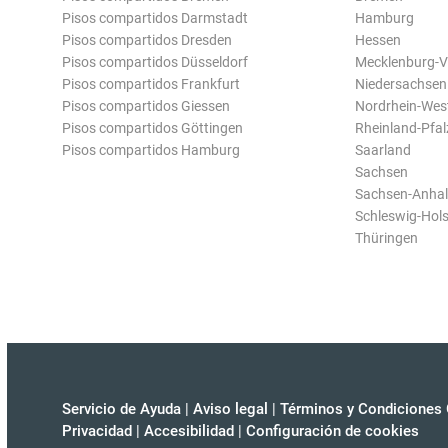
Pisos compartidos Darmstadt
Hamburg
Pisos compartidos Dresden
Hessen
Pisos compartidos Düsseldorf
Mecklenburg-
Pisos compartidos Frankfurt
Niedersachsen
Pisos compartidos Giessen
Nordrhein-Wes
Pisos compartidos Göttingen
Rheinland-Pfal
Pisos compartidos Hamburg
Saarland
Sachsen
Sachsen-Anhal
Schleswig-Hols
Thüringen
Servicio de Ayuda
|
Aviso legal
|
Términos y Condiciones 
Privacidad
|
Accesibilidad
|
Configuración de cookies