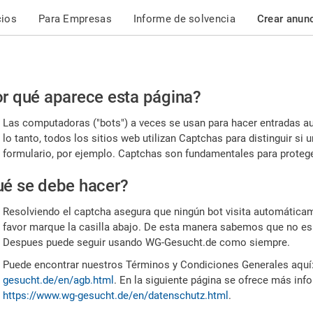
cios
Para Empresas
Informe de solvencia
Crear anun
r
r qué aparece esta página?
or,
Las computadoras ("bots") a veces se usan para hacer entradas a
nfirme
lo tanto, todos los sitios web utilizan Captchas para distinguir s
formulario, por ejemplo. Captchas son fundamentales para proteger
e
é se debe hacer?
mano
Resolviendo el captcha asegura que ningún bot visita automáticame
favor marque la casilla abajo. De esta manera sabemos que no es
Despues puede seguir usando WG-Gesucht.de como siempre.
Puede encontrar nuestros Términos y Condiciones Generales aquí
gesucht.de/en/agb.html
. En la siguiente página se ofrece más inf
https://www.wg-gesucht.de/en/datenschutz.html
.