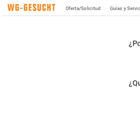
Oferta/Solicitud
Guías y Servi
Po
¿Po
fav
co
qu
¿Qu
es
hu