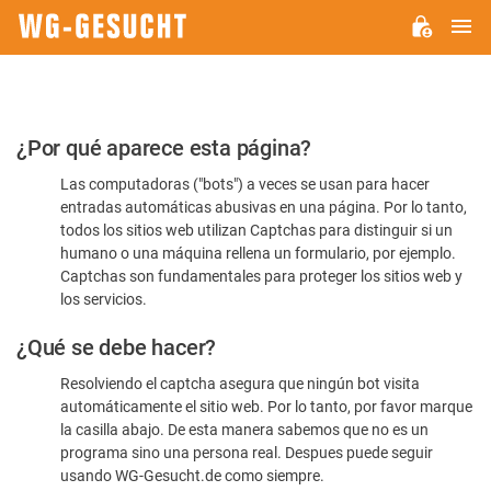
M
WG-
GESUCHT.DE
Por
¿Por qué aparece esta página?
favor,
Las computadoras ("bots") a veces se usan para hacer
confirme
entradas automáticas abusivas en una página. Por lo tanto,
que
todos los sitios web utilizan Captchas para distinguir si un
es
humano o una máquina rellena un formulario, por ejemplo.
Captchas son fundamentales para proteger los sitios web y
humano
los servicios.
¿Qué se debe hacer?
Resolviendo el captcha asegura que ningún bot visita
automáticamente el sitio web. Por lo tanto, por favor marque
la casilla abajo. De esta manera sabemos que no es un
programa sino una persona real. Despues puede seguir
usando WG-Gesucht.de como siempre.