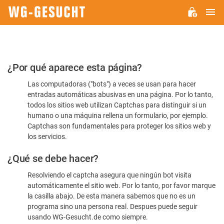
M
WG-
GESUCHT.DE
Por
¿Por qué aparece esta página?
favor,
Las computadoras ("bots") a veces se usan para hacer
confirme
entradas automáticas abusivas en una página. Por lo tanto,
que
todos los sitios web utilizan Captchas para distinguir si un
es
humano o una máquina rellena un formulario, por ejemplo.
Captchas son fundamentales para proteger los sitios web y
humano
los servicios.
¿Qué se debe hacer?
Resolviendo el captcha asegura que ningún bot visita
automáticamente el sitio web. Por lo tanto, por favor marque
la casilla abajo. De esta manera sabemos que no es un
programa sino una persona real. Despues puede seguir
usando WG-Gesucht.de como siempre.