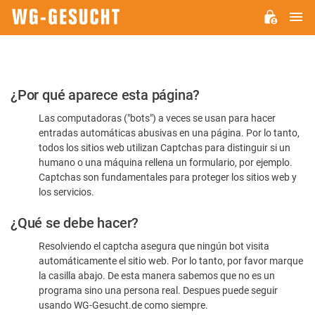
M
WG-
GESUCHT.DE
Por
¿Por qué aparece esta página?
favor,
Las computadoras ("bots") a veces se usan para hacer
confirme
entradas automáticas abusivas en una página. Por lo tanto,
que
todos los sitios web utilizan Captchas para distinguir si un
es
humano o una máquina rellena un formulario, por ejemplo.
Captchas son fundamentales para proteger los sitios web y
humano
los servicios.
¿Qué se debe hacer?
Resolviendo el captcha asegura que ningún bot visita
automáticamente el sitio web. Por lo tanto, por favor marque
la casilla abajo. De esta manera sabemos que no es un
programa sino una persona real. Despues puede seguir
usando WG-Gesucht.de como siempre.