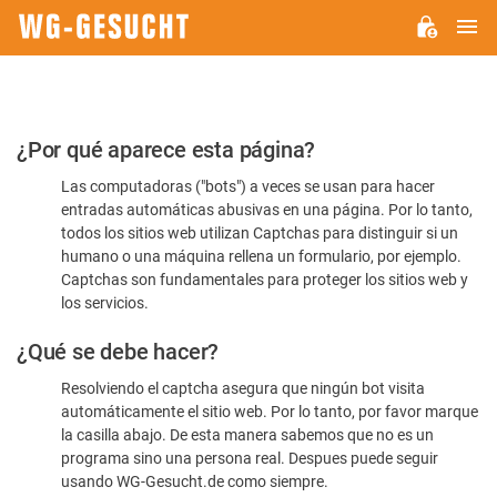
M
WG-
GESUCHT.DE
Por
¿Por qué aparece esta página?
favor,
Las computadoras ("bots") a veces se usan para hacer
confirme
entradas automáticas abusivas en una página. Por lo tanto,
que
todos los sitios web utilizan Captchas para distinguir si un
es
humano o una máquina rellena un formulario, por ejemplo.
Captchas son fundamentales para proteger los sitios web y
humano
los servicios.
¿Qué se debe hacer?
Resolviendo el captcha asegura que ningún bot visita
automáticamente el sitio web. Por lo tanto, por favor marque
la casilla abajo. De esta manera sabemos que no es un
programa sino una persona real. Despues puede seguir
usando WG-Gesucht.de como siempre.