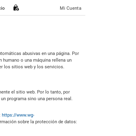
cio
Mi Cuenta
utomáticas abusivas en una página. Por
i un humano o una máquina rellena un
 los sitios web y los servicios.
nte el sitio web. Por lo tanto, por
 un programa sino una persona real.
:
https://www.wg-
ormación sobre la protección de datos: