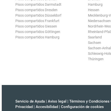
Pisos compartidos Darmstadt
Hamburg
Pisos compartidos Dresden
Hessen
Pisos compartidos Düsseldorf
Mecklenburg-
Pisos compartidos Frankfurt
Niedersachsen
Pisos compartidos Giessen
Nordrhein-Wes
Pisos compartidos Göttingen
Rheinland-Pfal
Pisos compartidos Hamburg
Saarland
Sachsen
Sachsen-Anhal
Schleswig-Hols
Thüringen
Servicio de Ayuda
|
Aviso legal
|
Términos y Condiciones 
Privacidad
|
Accesibilidad
|
Configuración de cookies