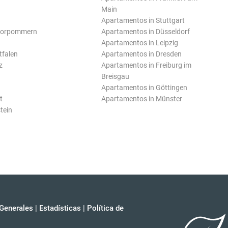
Main
Apartamentos in Stuttgart
Vorpommern
Apartamentos in Düsseldorf
Apartamentos in Leipzig
tfalen
Apartamentos in Dresden
z
Apartamentos in Freiburg im
Breisgau
Apartamentos in Göttingen
t
Apartamentos in Münster
tein
Generales
|
Estadísticas
|
Política de