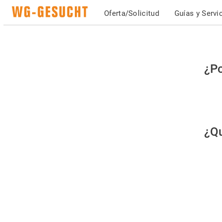
Oferta/Solicitud
Guías y Servi
Po
¿Po
fav
co
qu
¿Qu
es
hu