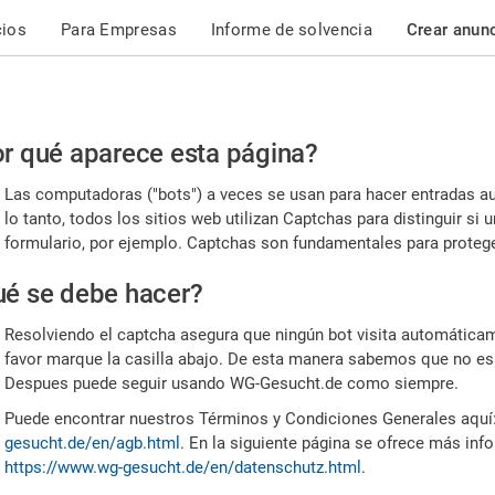
cios
Para Empresas
Informe de solvencia
Crear anun
r
r qué aparece esta página?
or,
Las computadoras ("bots") a veces se usan para hacer entradas a
nfirme
lo tanto, todos los sitios web utilizan Captchas para distinguir s
formulario, por ejemplo. Captchas son fundamentales para proteger
e
é se debe hacer?
mano
Resolviendo el captcha asegura que ningún bot visita automáticame
favor marque la casilla abajo. De esta manera sabemos que no es
Despues puede seguir usando WG-Gesucht.de como siempre.
Puede encontrar nuestros Términos y Condiciones Generales aquí
gesucht.de/en/agb.html
. En la siguiente página se ofrece más inf
https://www.wg-gesucht.de/en/datenschutz.html
.