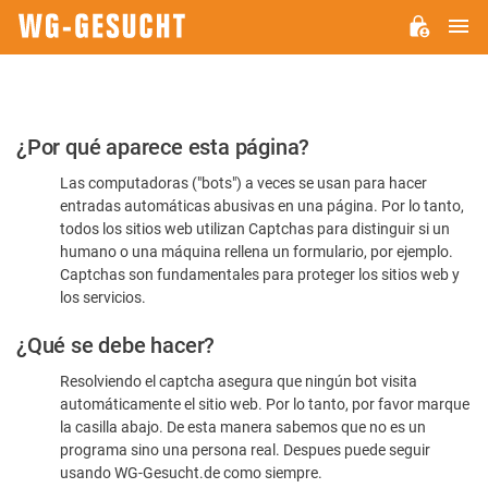
M
WG-
GESUCHT.DE
Por
¿Por qué aparece esta página?
favor,
Las computadoras ("bots") a veces se usan para hacer
confirme
entradas automáticas abusivas en una página. Por lo tanto,
que
todos los sitios web utilizan Captchas para distinguir si un
es
humano o una máquina rellena un formulario, por ejemplo.
Captchas son fundamentales para proteger los sitios web y
humano
los servicios.
¿Qué se debe hacer?
Resolviendo el captcha asegura que ningún bot visita
automáticamente el sitio web. Por lo tanto, por favor marque
la casilla abajo. De esta manera sabemos que no es un
programa sino una persona real. Despues puede seguir
usando WG-Gesucht.de como siempre.