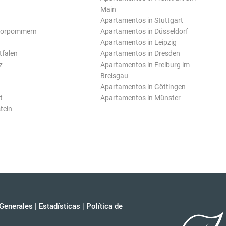
Main
Apartamentos in Stuttgart
Vorpommern
Apartamentos in Düsseldorf
Apartamentos in Leipzig
tfalen
Apartamentos in Dresden
z
Apartamentos in Freiburg im
Breisgau
Apartamentos in Göttingen
t
Apartamentos in Münster
tein
Generales
|
Estadísticas
|
Política de