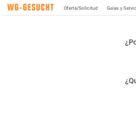
Oferta/Solicitud
Guías y Servi
Po
¿Po
fav
co
qu
¿Qu
es
hu