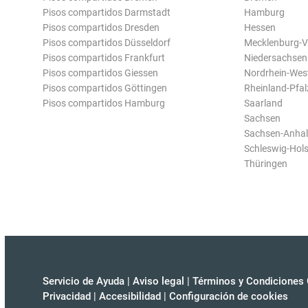
Pisos compartidos Darmstadt
Hamburg
Pisos compartidos Dresden
Hessen
Pisos compartidos Düsseldorf
Mecklenburg-
Pisos compartidos Frankfurt
Niedersachsen
Pisos compartidos Giessen
Nordrhein-Wes
Pisos compartidos Göttingen
Rheinland-Pfal
Pisos compartidos Hamburg
Saarland
Sachsen
Sachsen-Anhal
Schleswig-Hols
Thüringen
Servicio de Ayuda
|
Aviso legal
|
Términos y Condiciones 
Privacidad
|
Accesibilidad
|
Configuración de cookies