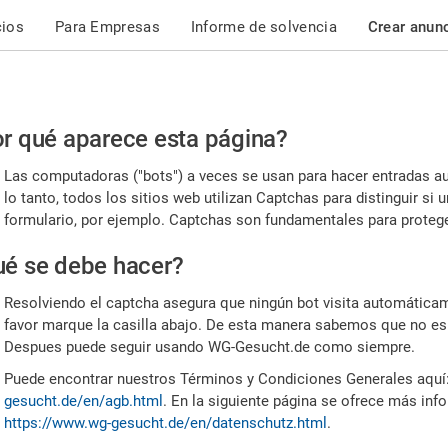
cios
Para Empresas
Informe de solvencia
Crear anun
r
r qué aparece esta página?
or,
Las computadoras ("bots") a veces se usan para hacer entradas a
nfirme
lo tanto, todos los sitios web utilizan Captchas para distinguir s
formulario, por ejemplo. Captchas son fundamentales para proteger
e
é se debe hacer?
mano
Resolviendo el captcha asegura que ningún bot visita automáticame
favor marque la casilla abajo. De esta manera sabemos que no es
Despues puede seguir usando WG-Gesucht.de como siempre.
Puede encontrar nuestros Términos y Condiciones Generales aquí
gesucht.de/en/agb.html
. En la siguiente página se ofrece más inf
https://www.wg-gesucht.de/en/datenschutz.html
.