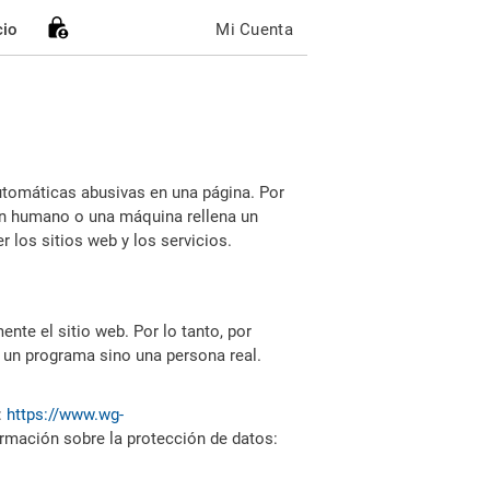
cio
Mi Cuenta
utomáticas abusivas en una página. Por
i un humano o una máquina rellena un
 los sitios web y los servicios.
nte el sitio web. Por lo tanto, por
 un programa sino una persona real.
:
https://www.wg-
ormación sobre la protección de datos: