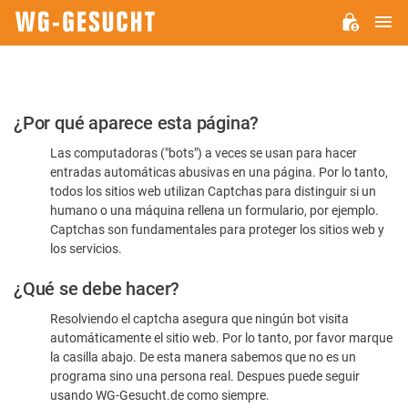
M
WG-
GESUCHT.DE
Por
¿Por qué aparece esta página?
favor,
Las computadoras ("bots") a veces se usan para hacer
confirme
entradas automáticas abusivas en una página. Por lo tanto,
que
todos los sitios web utilizan Captchas para distinguir si un
es
humano o una máquina rellena un formulario, por ejemplo.
Captchas son fundamentales para proteger los sitios web y
humano
los servicios.
¿Qué se debe hacer?
Resolviendo el captcha asegura que ningún bot visita
automáticamente el sitio web. Por lo tanto, por favor marque
la casilla abajo. De esta manera sabemos que no es un
programa sino una persona real. Despues puede seguir
usando WG-Gesucht.de como siempre.