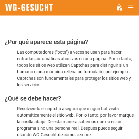
M
WG-
GESUCHT.DE
Por
¿Por qué aparece esta página?
favor,
Las computadoras ("bots") a veces se usan para hacer
confirme
entradas automáticas abusivas en una página. Por lo tanto,
que
todos los sitios web utilizan Captchas para distinguir si un
es
humano o una máquina rellena un formulario, por ejemplo.
Captchas son fundamentales para proteger los sitios web y
humano
los servicios.
¿Qué se debe hacer?
Resolviendo el captcha asegura que ningún bot visita
automáticamente el sitio web. Por lo tanto, por favor marque
la casilla abajo. De esta manera sabemos que no es un
programa sino una persona real. Despues puede seguir
usando WG-Gesucht.de como siempre.