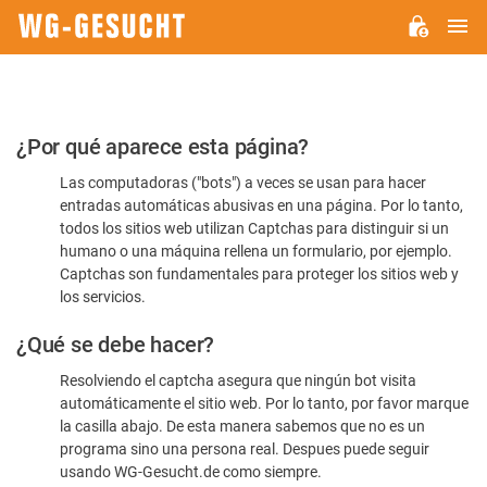
M
WG-
GESUCHT.DE
Por
¿Por qué aparece esta página?
favor,
Las computadoras ("bots") a veces se usan para hacer
confirme
entradas automáticas abusivas en una página. Por lo tanto,
que
todos los sitios web utilizan Captchas para distinguir si un
es
humano o una máquina rellena un formulario, por ejemplo.
Captchas son fundamentales para proteger los sitios web y
humano
los servicios.
¿Qué se debe hacer?
Resolviendo el captcha asegura que ningún bot visita
automáticamente el sitio web. Por lo tanto, por favor marque
la casilla abajo. De esta manera sabemos que no es un
programa sino una persona real. Despues puede seguir
usando WG-Gesucht.de como siempre.