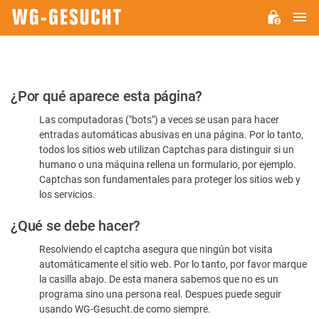
M
WG-
GESUCHT.DE
Por
¿Por qué aparece esta página?
favor,
Las computadoras ("bots") a veces se usan para hacer
confirme
entradas automáticas abusivas en una página. Por lo tanto,
que
todos los sitios web utilizan Captchas para distinguir si un
es
humano o una máquina rellena un formulario, por ejemplo.
Captchas son fundamentales para proteger los sitios web y
humano
los servicios.
¿Qué se debe hacer?
Resolviendo el captcha asegura que ningún bot visita
automáticamente el sitio web. Por lo tanto, por favor marque
la casilla abajo. De esta manera sabemos que no es un
programa sino una persona real. Despues puede seguir
usando WG-Gesucht.de como siempre.