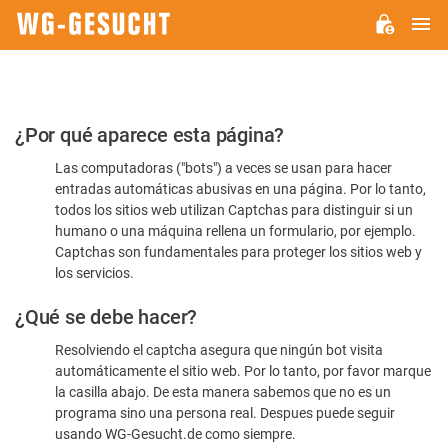
M
WG-
GESUCHT.DE
Por
¿Por qué aparece esta página?
favor,
Las computadoras ("bots") a veces se usan para hacer
confirme
entradas automáticas abusivas en una página. Por lo tanto,
que
todos los sitios web utilizan Captchas para distinguir si un
es
humano o una máquina rellena un formulario, por ejemplo.
Captchas son fundamentales para proteger los sitios web y
humano
los servicios.
¿Qué se debe hacer?
Resolviendo el captcha asegura que ningún bot visita
automáticamente el sitio web. Por lo tanto, por favor marque
la casilla abajo. De esta manera sabemos que no es un
programa sino una persona real. Despues puede seguir
usando WG-Gesucht.de como siempre.