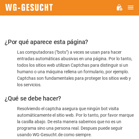
M
WG-
GESUCHT.DE
Por
¿Por qué aparece esta página?
favor,
Las computadoras ("bots") a veces se usan para hacer
confirme
entradas automáticas abusivas en una página. Por lo tanto,
que
todos los sitios web utilizan Captchas para distinguir si un
es
humano o una máquina rellena un formulario, por ejemplo.
Captchas son fundamentales para proteger los sitios web y
humano
los servicios.
¿Qué se debe hacer?
Resolviendo el captcha asegura que ningún bot visita
automáticamente el sitio web. Por lo tanto, por favor marque
la casilla abajo. De esta manera sabemos que no es un
programa sino una persona real. Despues puede seguir
usando WG-Gesucht.de como siempre.