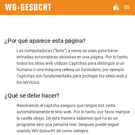
M
WG-
GESUCHT.DE
Por
¿Por qué aparece esta página?
favor,
Las computadoras ("bots") a veces se usan para hacer
confirme
entradas automáticas abusivas en una página. Por lo tanto,
que
todos los sitios web utilizan Captchas para distinguir si un
es
humano o una máquina rellena un formulario, por ejemplo.
Captchas son fundamentales para proteger los sitios web y
humano
los servicios.
¿Qué se debe hacer?
Resolviendo el captcha asegura que ningún bot visita
automáticamente el sitio web. Por lo tanto, por favor marque
la casilla abajo. De esta manera sabemos que no es un
programa sino una persona real. Despues puede seguir
usando WG-Gesucht.de como siempre.