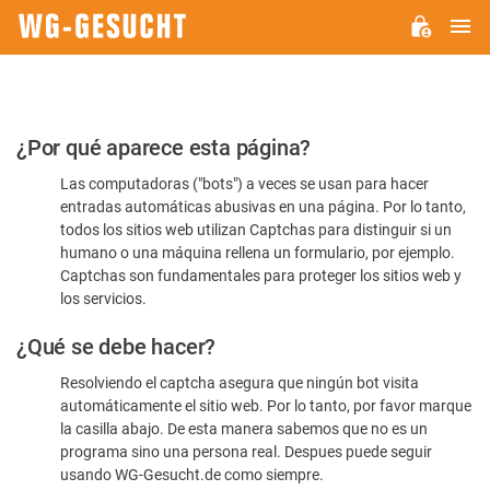
M
WG-
GESUCHT.DE
Por
¿Por qué aparece esta página?
favor,
Las computadoras ("bots") a veces se usan para hacer
confirme
entradas automáticas abusivas en una página. Por lo tanto,
que
todos los sitios web utilizan Captchas para distinguir si un
es
humano o una máquina rellena un formulario, por ejemplo.
Captchas son fundamentales para proteger los sitios web y
humano
los servicios.
¿Qué se debe hacer?
Resolviendo el captcha asegura que ningún bot visita
automáticamente el sitio web. Por lo tanto, por favor marque
la casilla abajo. De esta manera sabemos que no es un
programa sino una persona real. Despues puede seguir
usando WG-Gesucht.de como siempre.