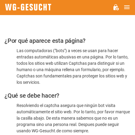
M
WG-
GESUCHT.DE
Por
¿Por qué aparece esta página?
favor,
Las computadoras ("bots") a veces se usan para hacer
confirme
entradas automáticas abusivas en una página. Por lo tanto,
que
todos los sitios web utilizan Captchas para distinguir si un
es
humano o una máquina rellena un formulario, por ejemplo.
Captchas son fundamentales para proteger los sitios web y
humano
los servicios.
¿Qué se debe hacer?
Resolviendo el captcha asegura que ningún bot visita
automáticamente el sitio web. Por lo tanto, por favor marque
la casilla abajo. De esta manera sabemos que no es un
programa sino una persona real. Despues puede seguir
usando WG-Gesucht.de como siempre.