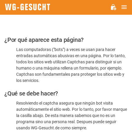
M
WG-
GESUCHT.DE
Por
¿Por qué aparece esta página?
favor,
Las computadoras ("bots") a veces se usan para hacer
confirme
entradas automáticas abusivas en una página. Por lo tanto,
que
todos los sitios web utilizan Captchas para distinguir si un
es
humano o una máquina rellena un formulario, por ejemplo.
Captchas son fundamentales para proteger los sitios web y
humano
los servicios.
¿Qué se debe hacer?
Resolviendo el captcha asegura que ningún bot visita
automáticamente el sitio web. Por lo tanto, por favor marque
la casilla abajo. De esta manera sabemos que no es un
programa sino una persona real. Despues puede seguir
usando WG-Gesucht.de como siempre.