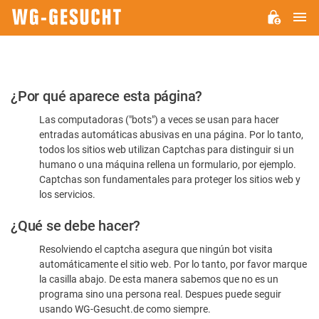
M
WG-
GESUCHT.DE
Por
¿Por qué aparece esta página?
favor,
Las computadoras ("bots") a veces se usan para hacer
confirme
entradas automáticas abusivas en una página. Por lo tanto,
que
todos los sitios web utilizan Captchas para distinguir si un
es
humano o una máquina rellena un formulario, por ejemplo.
Captchas son fundamentales para proteger los sitios web y
humano
los servicios.
¿Qué se debe hacer?
Resolviendo el captcha asegura que ningún bot visita
automáticamente el sitio web. Por lo tanto, por favor marque
la casilla abajo. De esta manera sabemos que no es un
programa sino una persona real. Despues puede seguir
usando WG-Gesucht.de como siempre.