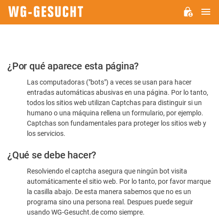
M
WG-
GESUCHT.DE
Por
¿Por qué aparece esta página?
favor,
Las computadoras ("bots") a veces se usan para hacer
confirme
entradas automáticas abusivas en una página. Por lo tanto,
que
todos los sitios web utilizan Captchas para distinguir si un
es
humano o una máquina rellena un formulario, por ejemplo.
Captchas son fundamentales para proteger los sitios web y
humano
los servicios.
¿Qué se debe hacer?
Resolviendo el captcha asegura que ningún bot visita
automáticamente el sitio web. Por lo tanto, por favor marque
la casilla abajo. De esta manera sabemos que no es un
programa sino una persona real. Despues puede seguir
usando WG-Gesucht.de como siempre.