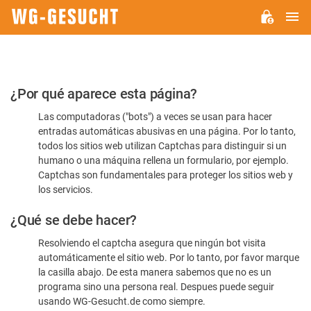
M
WG-
GESUCHT.DE
Por
¿Por qué aparece esta página?
favor,
Las computadoras ("bots") a veces se usan para hacer
confirme
entradas automáticas abusivas en una página. Por lo tanto,
que
todos los sitios web utilizan Captchas para distinguir si un
es
humano o una máquina rellena un formulario, por ejemplo.
Captchas son fundamentales para proteger los sitios web y
humano
los servicios.
¿Qué se debe hacer?
Resolviendo el captcha asegura que ningún bot visita
automáticamente el sitio web. Por lo tanto, por favor marque
la casilla abajo. De esta manera sabemos que no es un
programa sino una persona real. Despues puede seguir
usando WG-Gesucht.de como siempre.