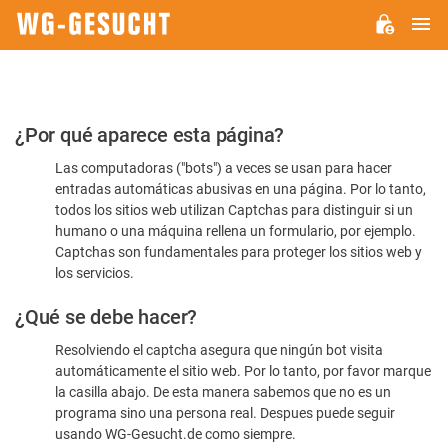
M
WG-
GESUCHT.DE
Por
¿Por qué aparece esta página?
favor,
Las computadoras ("bots") a veces se usan para hacer
confirme
entradas automáticas abusivas en una página. Por lo tanto,
que
todos los sitios web utilizan Captchas para distinguir si un
es
humano o una máquina rellena un formulario, por ejemplo.
Captchas son fundamentales para proteger los sitios web y
humano
los servicios.
¿Qué se debe hacer?
Resolviendo el captcha asegura que ningún bot visita
automáticamente el sitio web. Por lo tanto, por favor marque
la casilla abajo. De esta manera sabemos que no es un
programa sino una persona real. Despues puede seguir
usando WG-Gesucht.de como siempre.