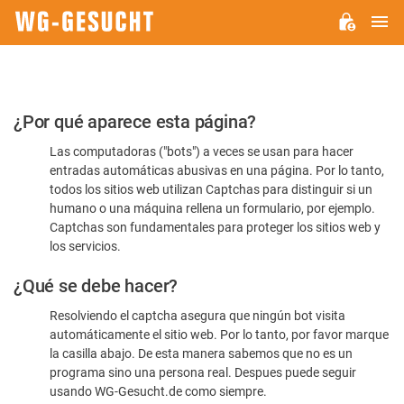
M
WG-
GESUCHT.DE
Por
¿Por qué aparece esta página?
favor,
Las computadoras ("bots") a veces se usan para hacer
confirme
entradas automáticas abusivas en una página. Por lo tanto,
que
todos los sitios web utilizan Captchas para distinguir si un
es
humano o una máquina rellena un formulario, por ejemplo.
Captchas son fundamentales para proteger los sitios web y
humano
los servicios.
¿Qué se debe hacer?
Resolviendo el captcha asegura que ningún bot visita
automáticamente el sitio web. Por lo tanto, por favor marque
la casilla abajo. De esta manera sabemos que no es un
programa sino una persona real. Despues puede seguir
usando WG-Gesucht.de como siempre.