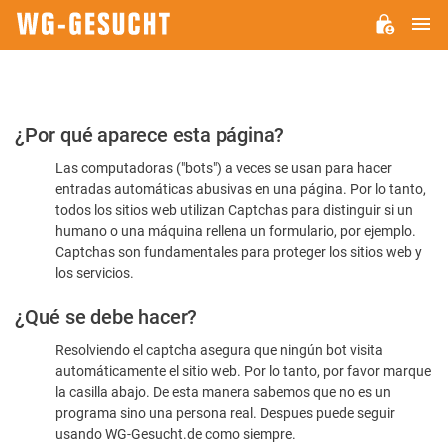
M
WG-
GESUCHT.DE
Por
¿Por qué aparece esta página?
favor,
Las computadoras ("bots") a veces se usan para hacer
confirme
entradas automáticas abusivas en una página. Por lo tanto,
que
todos los sitios web utilizan Captchas para distinguir si un
es
humano o una máquina rellena un formulario, por ejemplo.
Captchas son fundamentales para proteger los sitios web y
humano
los servicios.
¿Qué se debe hacer?
Resolviendo el captcha asegura que ningún bot visita
automáticamente el sitio web. Por lo tanto, por favor marque
la casilla abajo. De esta manera sabemos que no es un
programa sino una persona real. Despues puede seguir
usando WG-Gesucht.de como siempre.