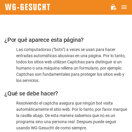
M
WG-
GESUCHT.DE
Por
¿Por qué aparece esta página?
favor,
Las computadoras ("bots") a veces se usan para hacer
confirme
entradas automáticas abusivas en una página. Por lo tanto,
que
todos los sitios web utilizan Captchas para distinguir si un
es
humano o una máquina rellena un formulario, por ejemplo.
Captchas son fundamentales para proteger los sitios web y
humano
los servicios.
¿Qué se debe hacer?
Resolviendo el captcha asegura que ningún bot visita
automáticamente el sitio web. Por lo tanto, por favor marque
la casilla abajo. De esta manera sabemos que no es un
programa sino una persona real. Despues puede seguir
usando WG-Gesucht.de como siempre.