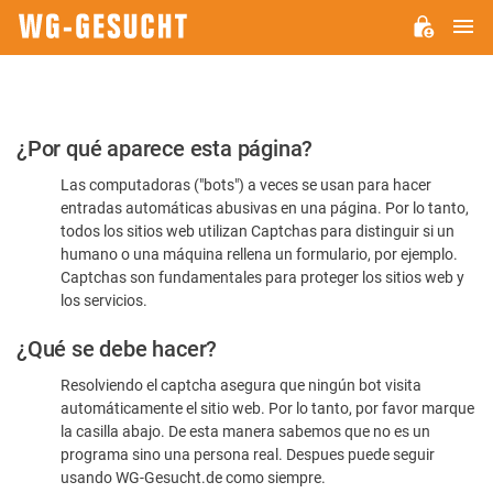
M
WG-
GESUCHT.DE
Por
¿Por qué aparece esta página?
favor,
Las computadoras ("bots") a veces se usan para hacer
confirme
entradas automáticas abusivas en una página. Por lo tanto,
que
todos los sitios web utilizan Captchas para distinguir si un
es
humano o una máquina rellena un formulario, por ejemplo.
Captchas son fundamentales para proteger los sitios web y
humano
los servicios.
¿Qué se debe hacer?
Resolviendo el captcha asegura que ningún bot visita
automáticamente el sitio web. Por lo tanto, por favor marque
la casilla abajo. De esta manera sabemos que no es un
programa sino una persona real. Despues puede seguir
usando WG-Gesucht.de como siempre.