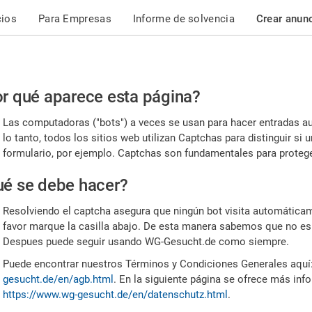
cios
Para Empresas
Informe de solvencia
Crear anun
r
r qué aparece esta página?
or,
Las computadoras ("bots") a veces se usan para hacer entradas a
nfirme
lo tanto, todos los sitios web utilizan Captchas para distinguir s
formulario, por ejemplo. Captchas son fundamentales para proteger
e
é se debe hacer?
mano
Resolviendo el captcha asegura que ningún bot visita automáticame
favor marque la casilla abajo. De esta manera sabemos que no es
Despues puede seguir usando WG-Gesucht.de como siempre.
Puede encontrar nuestros Términos y Condiciones Generales aquí
gesucht.de/en/agb.html
. En la siguiente página se ofrece más inf
https://www.wg-gesucht.de/en/datenschutz.html
.