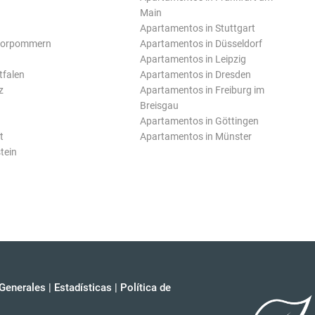
Main
Apartamentos in Stuttgart
Vorpommern
Apartamentos in Düsseldorf
Apartamentos in Leipzig
tfalen
Apartamentos in Dresden
z
Apartamentos in Freiburg im
Breisgau
Apartamentos in Göttingen
t
Apartamentos in Münster
tein
Generales
|
Estadísticas
|
Política de