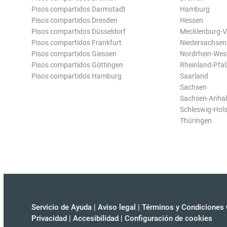
Pisos compartidos Darmstadt
Hamburg
Pisos compartidos Dresden
Hessen
Pisos compartidos Düsseldorf
Mecklenburg-
Pisos compartidos Frankfurt
Niedersachsen
Pisos compartidos Giessen
Nordrhein-Wes
Pisos compartidos Göttingen
Rheinland-Pfal
Pisos compartidos Hamburg
Saarland
Sachsen
Sachsen-Anhal
Schleswig-Hols
Thüringen
Servicio de Ayuda
|
Aviso legal
|
Términos y Condiciones 
Privacidad
|
Accesibilidad
|
Configuración de cookies