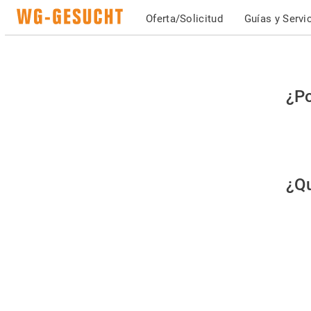
Oferta/Solicitud
Guías y Servi
Po
¿Po
fav
co
qu
¿Qu
es
hu