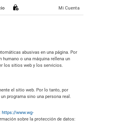
cio
Mi Cuenta
utomáticas abusivas en una página. Por
i un humano o una máquina rellena un
 los sitios web y los servicios.
nte el sitio web. Por lo tanto, por
 un programa sino una persona real.
:
https://www.wg-
ormación sobre la protección de datos: