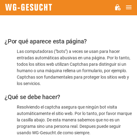
M
WG-
GESUCHT.DE
Por
¿Por qué aparece esta página?
favor,
Las computadoras ("bots") a veces se usan para hacer
confirme
entradas automáticas abusivas en una página. Por lo tanto,
que
todos los sitios web utilizan Captchas para distinguir si un
es
humano o una máquina rellena un formulario, por ejemplo.
Captchas son fundamentales para proteger los sitios web y
humano
los servicios.
¿Qué se debe hacer?
Resolviendo el captcha asegura que ningún bot visita
automáticamente el sitio web. Por lo tanto, por favor marque
la casilla abajo. De esta manera sabemos que no es un
programa sino una persona real. Despues puede seguir
usando WG-Gesucht.de como siempre.